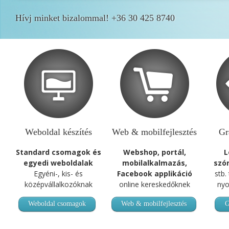
Hívj minket bizalommal! +36 30 425 8740
Weboldal készítés
Web & mobilfejlesztés
Gr
Standard csomagok és
Webshop, portál,
L
egyedi weboldalak
mobilalkalmazás,
szó
Egyéni-, kis- és
Facebook applikáció
stb.
középvállalkozóknak
online kereskedőknek
nyo
Weboldal csomagok
Web & mobilfejlesztés
G