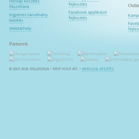
Honlap készítés
fejlesztés
Onlin
filozófiánk
Facebook applikáció
Ingyenes tanulmány
Kamp
fejlesztés
letöltés
Faceb
Webtárhely
fejle
Partnerek
© 2007-2026 STILLDESIGN ~ FIRST VOICE KFT.
~
WEBOLDAL KÉSZÍTÉS