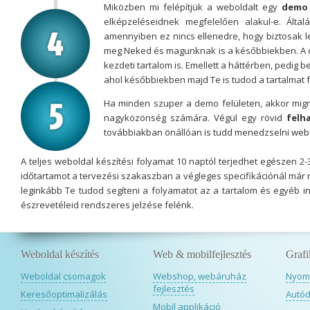
Miközben mi felépítjük a weboldalt egy
demo 
elképzeléseidnek megfelelően alakul-e. Álta
amennyiben ez nincs ellenedre, hogy biztosak l
meg Neked és magunknak is a későbbiekben. A dem
kezdeti tartalom is. Emellett a háttérben, pedig be
ahol későbbiekben majd Te is tudod a tartalmat fe
Ha minden szuper a demo felületen, akkor migrá
nagyközönség számára. Végül egy rövid
felh
továbbiakban önállóan is tudd menedzselni webo
A teljes weboldal készítési folyamat 10 naptól terjedhet egészen 2
időtartamot a tervezési szakaszban a végleges specifikációnál már
leginkább Te tudod segíteni a folyamatot az a tartalom és egyéb 
észrevetéleid rendszeres jelzése felénk.
Weboldal készítés
Web & mobilfejlesztés
Grafi
Weboldal csomagok
Webshop, webáruház
Nyomd
fejlesztés
Keresőoptimalizálás
Autód
Mobil applikáció