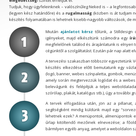
elégedettség
i szintet érhetjük el.
Tudjuk, hogy ügyfeleinknek – valószínűleg Neked is – a legfontos
(legyen kész határidőre) és a
rugalmasság
(közben is át tudjam n
készítés folyamatában is lehetnek kisebb-nagyobb változások, de m
Miután
ajánlatot kérsz
tőlünk, a Stilldesign
igényeket, majd elkészítünk számodra egy
ír
megfelelőnek találod és árajánlatunk is elnyeri
cégünktől a szolgáltatást. Ezután pár nap alatt
A tervezési szakaszban többször egyeztetünk V
készítés elkezdése előtt bemutatunk egy vázl
(logó, banner, webes színpaletta, gombok, menüs
amely során megtervezzük logódat és a webes a
belevágunk és felépítjük a teljes weboldala
szórólap, plakát, katalógus stb.), úgy a további 
A tervek elfogadása után, jön az a pillanat,
segítségként mindig küldünk majd egy “sorvez
lehetnek ezek? A menüpontok, almenüpontok elne
űrlap kitöltendő mezőinek elnevezése; a főold
bármilyen egyéb anyag, amelyet a weboldalon sze