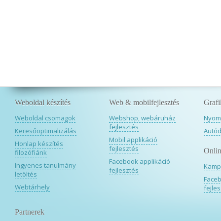
Weboldal készítés
Web & mobilfejlesztés
Grafi
Weboldal csomagok
Webshop, webáruház
Nyomd
fejlesztés
Keresőoptimalizálás
Autód
Mobil applikáció
Honlap készítés
fejlesztés
Onlin
filozófiánk
Facebook applikáció
Ingyenes tanulmány
Kamp
fejlesztés
letöltés
Faceb
Webtárhely
fejle
Partnerek