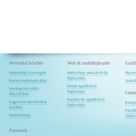
Weboldal készítés
Web & mobilfejlesztés
Grafi
Weboldal csomagok
Webshop, webáruház
Nyomd
fejlesztés
Keresőoptimalizálás
Autód
Mobil applikáció
Honlap készítés
fejlesztés
Onlin
filozófiánk
Facebook applikáció
Ingyenes tanulmány
Kamp
fejlesztés
letöltés
Faceb
Webtárhely
fejle
Partnerek