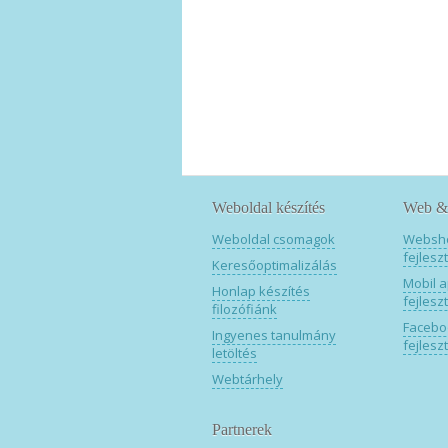
Weboldal készítés
Web & 
Weboldal csomagok
Websh
fejlesz
Keresőoptimalizálás
Mobil a
Honlap készítés
fejlesz
filozófiánk
Facebo
Ingyenes tanulmány
fejlesz
letöltés
Webtárhely
Partnerek