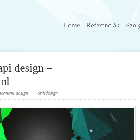
Home
Referenciák
Szol
pi design –
.nl
ennapi design
Stilldesign