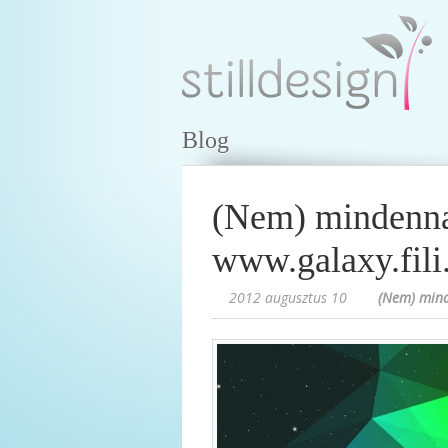
Blog
(Nem) mindenna
www.galaxy.fili
2012 augusztus 10
(Nem) mind