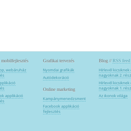
mobilfejlesztés
Grafikai tervezés
Blog //
RSS feed
op, webáruház
Nyomdai grafikák
Hírlevél kicsiknek
tés
nagyoknak 2. rés
Autódekoráció
pplikáció
Hírlevél kicsiknek
tés
nagyoknak 1. rés
Online marketing
ok applikáció
Az ikonok világa
Kampánymenedzsment
tés
Facebook applikáció
fejlesztés