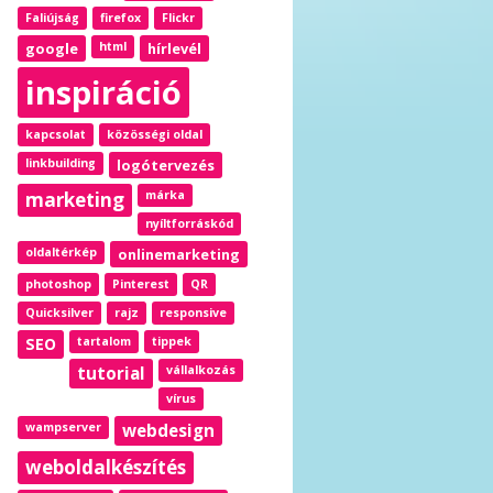
Faliújság
firefox
Flickr
google
html
hírlevél
inspiráció
kapcsolat
közösségi oldal
linkbuilding
logótervezés
marketing
márka
nyíltforráskód
oldaltérkép
onlinemarketing
photoshop
Pinterest
QR
Quicksilver
rajz
responsive
SEO
tartalom
tippek
tutorial
vállalkozás
vírus
wampserver
webdesign
weboldalkészítés