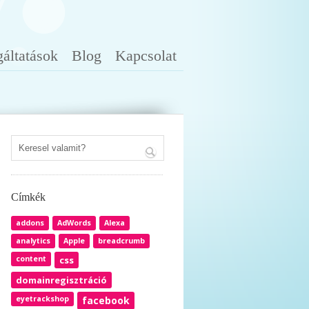
gáltatások
Blog
Kapcsolat
Címkék
addons
AdWords
Alexa
analytics
Apple
breadcrumb
content
css
domainregisztráció
eyetrackshop
facebook