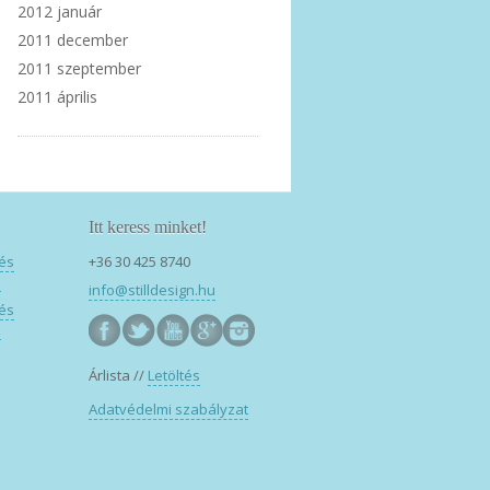
2012 január
2011 december
2011 szeptember
2011 április
Itt keress minket!
 és
+36 30 425 8740
z
info@stilldesign.hu
 és
z
Árlista //
Letöltés
Adatvédelmi szabályzat