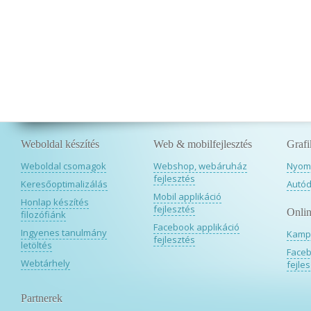
Weboldal készítés
Web & mobilfejlesztés
Grafi
Weboldal csomagok
Webshop, webáruház
Nyomd
fejlesztés
Keresőoptimalizálás
Autód
Mobil applikáció
Honlap készítés
fejlesztés
Onlin
filozófiánk
Facebook applikáció
Ingyenes tanulmány
Kamp
fejlesztés
letöltés
Faceb
Webtárhely
fejle
Partnerek