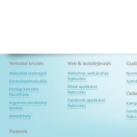
Weboldal készítés
Web & mobilfejlesztés
Grafi
Weboldal csomagok
Webshop, webáruház
Nyomd
fejlesztés
Keresőoptimalizálás
Autód
Mobil applikáció
Honlap készítés
fejlesztés
Onlin
filozófiánk
Facebook applikáció
Ingyenes tanulmány
Kamp
fejlesztés
letöltés
Faceb
Webtárhely
fejle
Partnerek