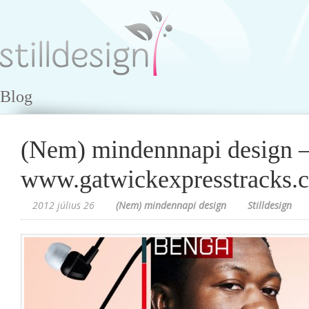
Blog
(Nem) mindennnapi design 
www.gatwickexpresstracks.c
2012 július 26
(Nem) mindennapi design
Stilldesign