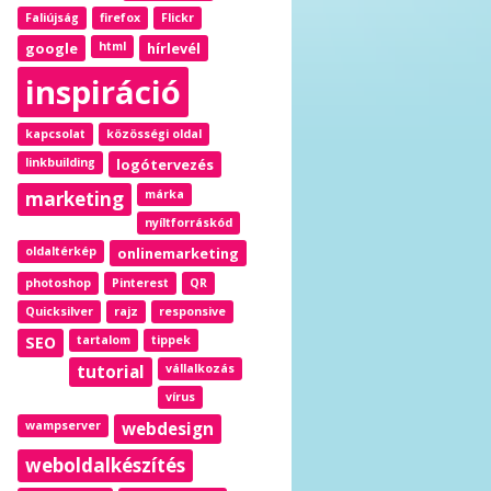
Faliújság
firefox
Flickr
google
html
hírlevél
inspiráció
kapcsolat
közösségi oldal
linkbuilding
logótervezés
marketing
márka
nyíltforráskód
oldaltérkép
onlinemarketing
photoshop
Pinterest
QR
Quicksilver
rajz
responsive
SEO
tartalom
tippek
tutorial
vállalkozás
vírus
wampserver
webdesign
weboldalkészítés