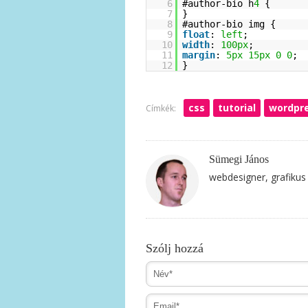
6
#author-bio h
4
{
7
}
8
#author-bio img {
9
float
:
left
;
10
width
:
100px
;
11
margin
:
5px
15px
0
0
;
12
}
css
tutorial
wordpr
Címkék:
Sümegi János
webdesigner, grafikus
Szólj hozzá