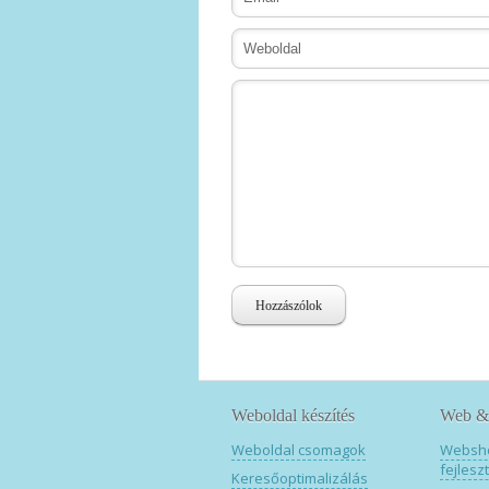
Hozzászólok
Weboldal készítés
Web & 
Weboldal csomagok
Websh
fejlesz
Keresőoptimalizálás