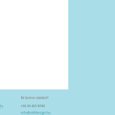
Itt keress minket!
 és
+36 30 425 8740
z
info@stilldesign.hu