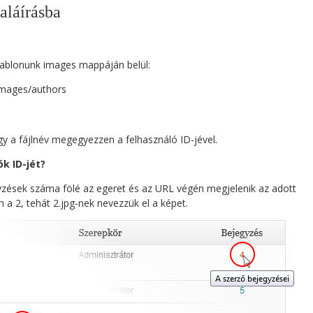
aláírásba
ablonunk images mappáján belül:
mages/authors
gy a fájlnév megegyezzen a felhasználó ID-jével.
k ID-jét?
yzések száma fölé az egeret és az URL végén megjelenik az adott
m a 2, tehát 2.jpg-nek nevezzük el a képet.