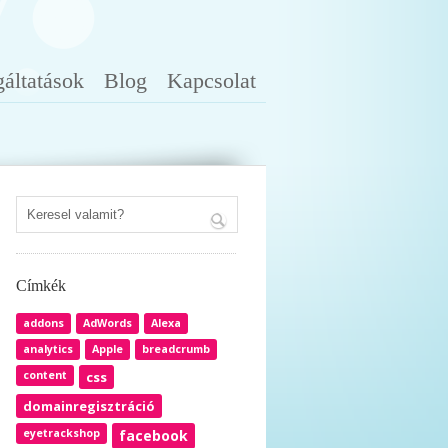
gáltatások
Blog
Kapcsolat
Címkék
addons
AdWords
Alexa
analytics
Apple
breadcrumb
content
css
domainregisztráció
eyetrackshop
facebook