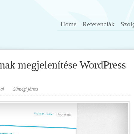
Home
Referenciák
Szol
ának megjelenítése WordPress
al
Sümegi János