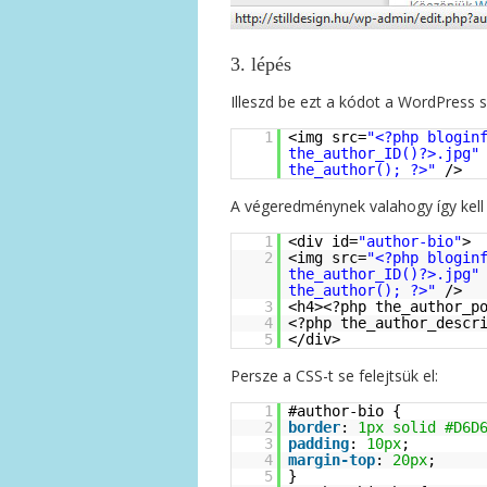
3. lépés
Illeszd be ezt a kódot a WordPress s
1
<img src=
"<?php blogin
the_author_ID()?>.jpg"
the_author(); ?>"
/>
A végeredménynek valahogy így kell 
1
<div id=
"author-bio"
>
2
<img src=
"<?php blogin
the_author_ID()?>.jpg"
the_author(); ?>"
/>
3
<h4><?php the_author_p
4
<?php the_author_descr
5
</div>
Persze a CSS-t se felejtsük el:
1
#author-bio {
2
border
:
1px
solid
#D6D
3
padding
:
10px
;
4
margin-top
:
20px
;
5
}