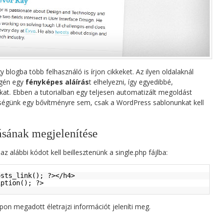
 blogba több felhasználó is írjon cikkeket. Az ilyen oldalaknál
égén egy
fényképes aláírás
t elhelyezni, így egyedibbé,
at. Ebben a tutorialban egy teljesen automatizált megoldást
ségünk egy bővítményre sem, csak a WordPress sablonunkat kell
ásának megjelenítése
 alábbi kódot kell beillesztenünk a single.php fájlba:
osts_link(); ?></h4>
iption(); ?>
pon megadott életrajzi információt jeleníti meg.