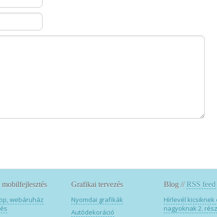
mobilfejlesztés
Grafikai tervezés
Blog //
RSS feed
op, webáruház
Nyomdai grafikák
Hírlevél kicsiknek
tés
nagyoknak 2. rés
Autódekoráció