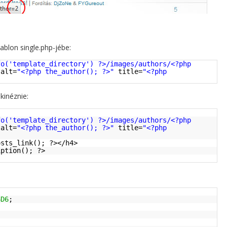
ablon single.php-jébe:
fo('template_directory') ?>/images/authors/<?php
alt=
"<?php the_author(); ?>"
title=
"<?php
kinéznie:
fo('template_directory') ?>/images/authors/<?php
alt=
"<?php the_author(); ?>"
title=
"<?php
osts_link(); ?></h4>
iption(); ?>
6D6
;