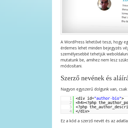
A WordPress lehetővé teszi, hogy egy
érdemes lehet minden bejegyzés v
személyesebbé tehetjük weboldalunk
mutatunk be, amihez nem lesz szük
módosítani.
Szerző nevének és aláír
Nagyon egyszerű dolgunk van, csak az
1
<div id=
"author-bio"
>
2
<h4><?php the_author_p
3
<?php the_author_descr
4
</div>
Ez a kód a szerző nevét és az adatla